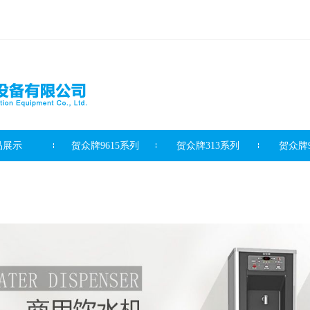
品展示
贺众牌9615系列
贺众牌313系列
贺众牌9
滤芯系列
客户案例
新闻资讯
最新