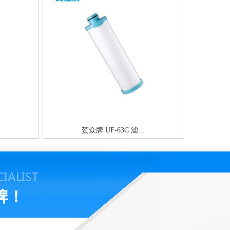
贺众牌 UF-63C 滤...
牌！