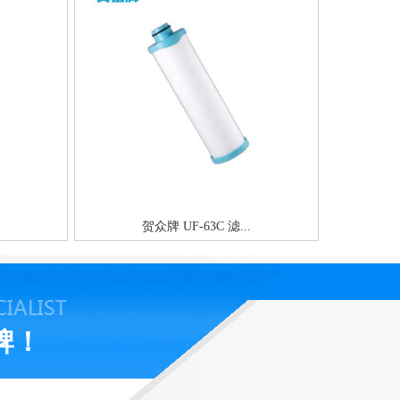
贺众牌 UF-63C 滤...
牌！