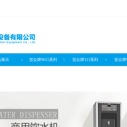
品展示
贺众牌9615系列
贺众牌313系列
贺众牌9
滤芯系列
客户案例
新闻资讯
最新