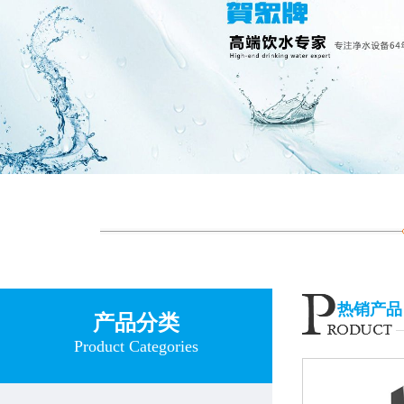
热销产品
产品分类
Product Categories