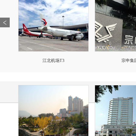
江北机场T3
宗申集