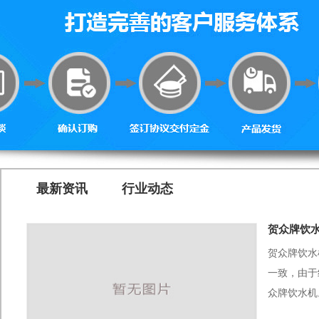
最新资讯
行业动态
贺众牌饮
贺众牌饮水
一致，由于
众牌饮水机