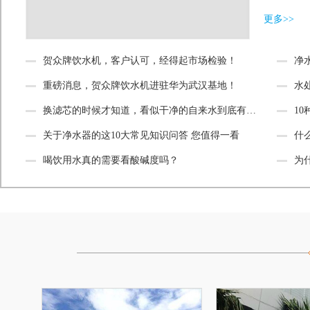
更多>>
贺众牌饮水机，客户认可，经得起市场检验！
重磅消息，贺众牌饮水机进驻华为武汉基地！
水
换滤芯的时候才知道，看似干净的自来水到底有多脏
关于净水器的这10大常见知识问答 您值得一看
什
喝饮用水真的需要看酸碱度吗？