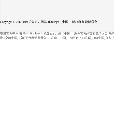
Copyright © 206-2019 乐鱼官方网站-乐鱼leyu（中国） 版权所有 翻版必究
安博官方开户-安博(中国)
九州手机版app-九州（中国）
乐鱼官方站页面登录入口-乐鱼
录-乐鱼(中国)
乐动平台网站登录入口-乐动（中国）
od平台入口官网_OD(中国)官方