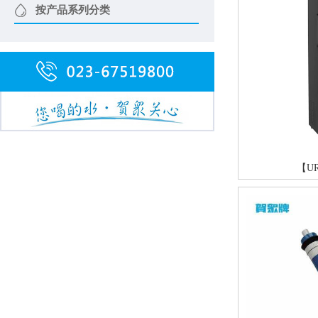
按产品系列分类
【UR-