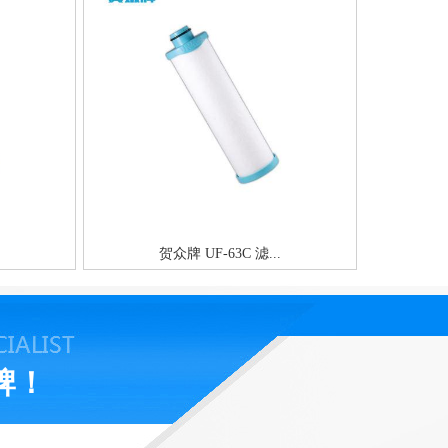
贺众牌 UF-63C 滤...
牌！