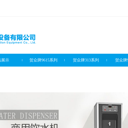
品展示
贺众牌9615系列
贺众牌313系列
贺众牌9
滤芯系列
客户案例
新闻资讯
最新